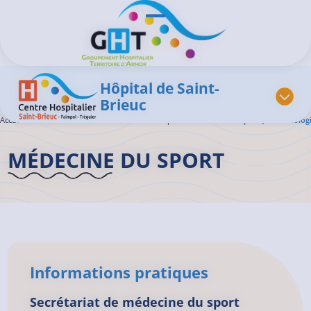
Aller au contenu principal
Panneau de gestion des cookies
Ouvrir/Fermer le menu
Hôpital de Saint-
Brieuc
Accueil GHT
>
L'offre de soins
>
Médecine du Sport
>
Médecine du sport (traumatologi
MÉDECINE DU SPORT
Informations pratiques
Secrétariat de médecine du sport