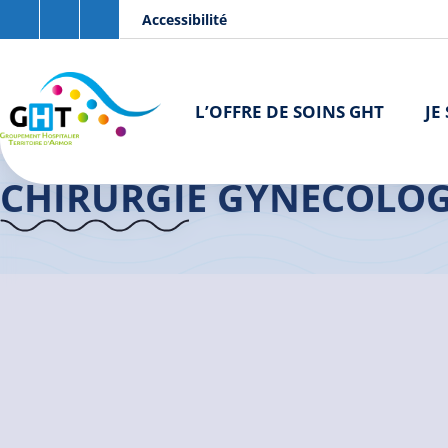
Aller au contenu principal
Panneau de gestion des cookies
Accessibilité
L’OFFRE DE SOINS GHT
JE
Accueil GHT
>
Chirurgie Gynécologique
CHIRURGIE GYNÉCOLO