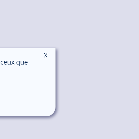
X
Masquer le bandeau des cookies
r ceux que