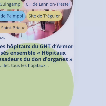
 Guingamp
CH de Lannion-Trestel
e de Paimpol
Site de Tréguier
 Saint-Brieuc
2026
les hôpitaux du GHT d’Armor
lisés ensemble « Hôpitaux
sadeurs du don d’organes »
illet, tous les hôpitaux…
tés