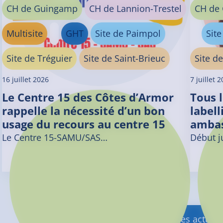
CH de Guingamp
CH de Lannion-Trestel
CH de
Multisite
GHT
Site de Paimpol
Sit
Site de Tréguier
Site de Saint-Brieuc
Site de
16 juillet 2026
7 juillet 
Le Centre 15 des Côtes d’Armor
Tous 
rappelle la nécessité d’un bon
label
usage du recours au centre 15
ambas
Le Centre 15-SAMU/SAS…
Début ju
Toutes les actuali