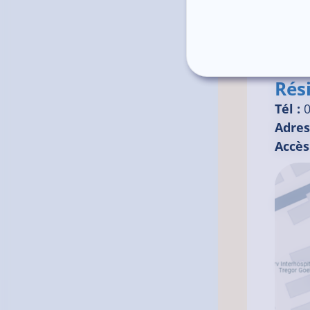
Rés
Tél :
0
Adres
Accès