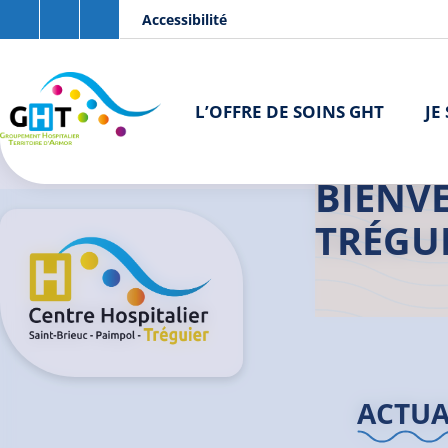
Aller au contenu principal
Panneau de gestion des cookies
Accessibilité
L’OFFRE DE SOINS GHT
JE
Accueil GHT
BIENVE
TRÉGU
ACTUA