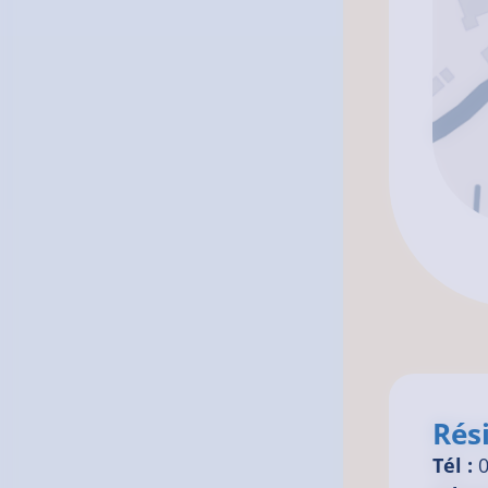
Rés
Tél :
0