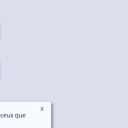
X
Masquer le bandeau des cookies
r ceux que