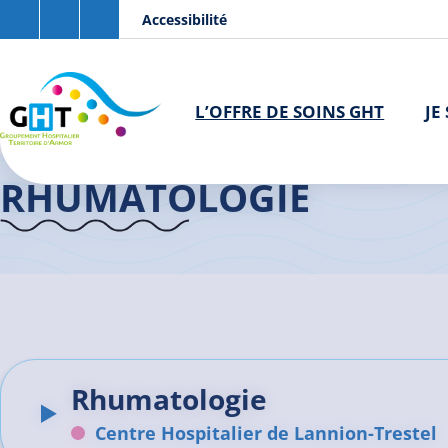
Aller au contenu principal
Panneau de gestion des cookies
Accessibilité
L’OFFRE DE SOINS GHT
JE
Accueil GHT
>
L'offre de soins
>
Rhumatologie
RHUMATOLOGIE
Rhumatologie
Centre Hospitalier de Lannion-Trestel