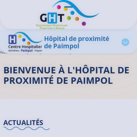
Aller au contenu principal
Panneau de gestion des cookies
Ouvrir/Fermer le menu
Hôpital de proximité
de Paimpol
Accueil GHT
>
Hôpital de proximité de Paimpol
BIENVENUE À L'HÔPITAL DE
PROXIMITÉ DE PAIMPOL
ACTUALITÉS