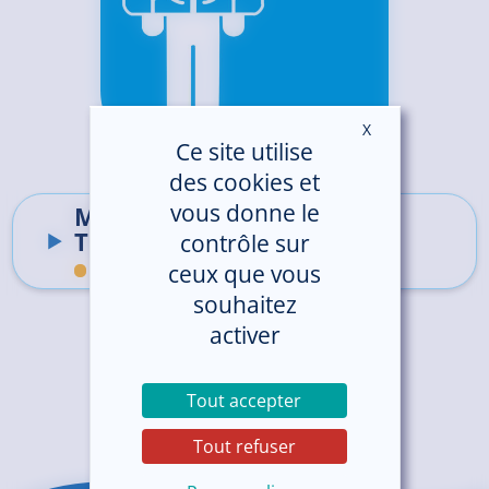
X
Masquer le ban
Ce site utilise
des cookies et
vous donne le
Médecine nucléaire-
TEPSCAN
contrôle sur
ceux que vous
Hôpital de Saint-Brieuc
souhaitez
activer
Tout accepter
Tout refuser