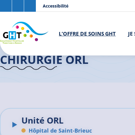
Aller au contenu principal
Panneau de gestion des cookies
Accessibilité
L’OFFRE DE SOINS GHT
JE
Accueil GHT
>
L'offre de soins
>
Chirurgie ORL
CHIRURGIE ORL
Unité ORL
Hôpital de Saint-Brieuc