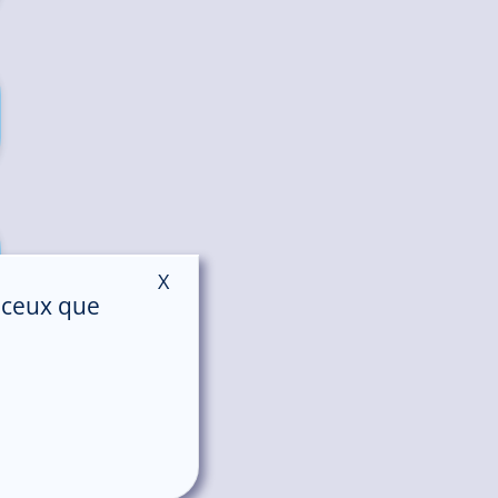
X
Masquer le bandeau des cookies
r ceux que