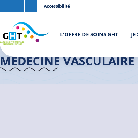
Aller au contenu principal
Panneau de gestion des cookies
Accessibilité
L’OFFRE DE SOINS GHT
JE
Accueil GHT
>
Médecine Vasculaire – Angiologie
MÉDECINE VASCULAIRE 