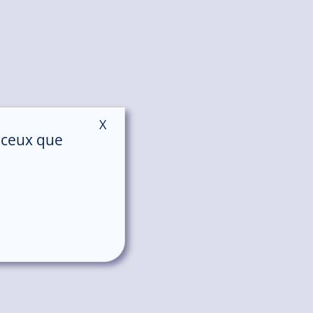
X
Masquer le bandeau des cookies
r ceux que