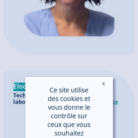
X
Masquer le ban
Elodie MARCELLINI
Ce site utilise
Technicienne de
des cookies et
laboratoire |
Laboratoire Cerballiance
vous donne le
contrôle sur
ceux que vous
souhaitez