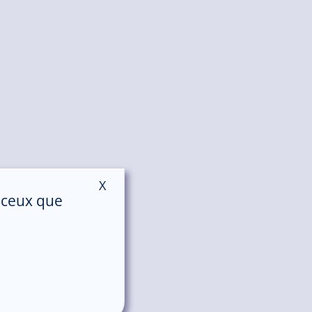
X
Masquer le bandeau des cookies
r ceux que