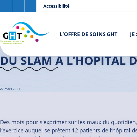
Aller au contenu principal
Panneau de gestion des cookies
Accessibilité
L’OFFRE DE SOINS GHT
JE
Accueil GHT
>
Actualités
>
Du slam à l’hôpital de jour Parkinson
DU SLAM À L’HÔPITAL 
22 mars 2024
Des mots pour s’exprimer sur les maux du quotidien, 
l’exercice auquel se prêtent 12 patients de l’hôpital d