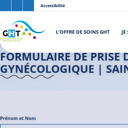
Aller au contenu principal
Panneau de gestion des cookies
Accessibilité
L’OFFRE DE SOINS GHT
JE
Accueil GHT
>
Formulaire de prise de rendez-vous gynécologique 
FORMULAIRE DE PRISE 
GYNÉCOLOGIQUE | SAI
Prénom et Nom