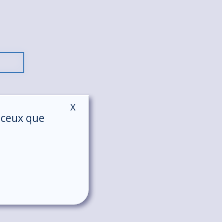
X
Masquer le bandeau des cookies
r ceux que