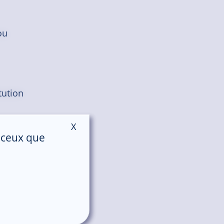
ou
tution
X
Masquer le bandeau des cookies
r ceux que