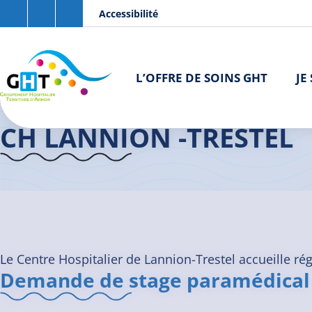
Aller au contenu principal
Panneau de gestion des cookies
Accessibilité
L’OFFRE DE SOINS GHT
JE
Accueil GHT
>
Je suis professionnel / étudiant
>
Stages
>
CH Lannio
CH LANNION -TRESTEL
Le Centre Hospitalier de Lannion-Trestel accueille ré
Demande de stage paramédical