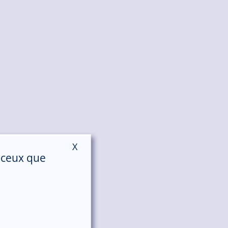
X
Masquer le bandeau des cookies
r ceux que