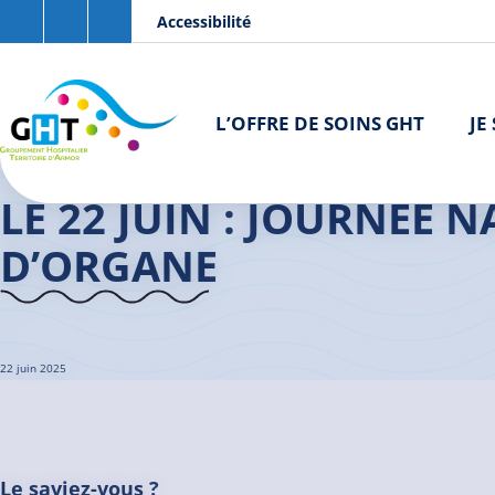
Aller au contenu principal
Panneau de gestion des cookies
Accessibilité
L’OFFRE DE SOINS GHT
JE
Accueil GHT
>
Actualités
>
Le 22 juin : journée nationale du don d
LE 22 JUIN : JOURNÉE
D’ORGANE
22 juin 2025
Le saviez-vous ?