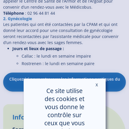
appeler le Centre de Santé de l’Armor et de l’Argoat pour
convenir d’un rendez-vous avec le Médicobus.
Téléphone
: 02 96 44 81 44
2. Gynécologie
Les patientes qui ont été contactées par la CPAM et qui ont
donné leur accord pour une consultation de gynécologie
seront recontactées par l’assistante médicale pour convenir
d’un rendez-vous avec les sages femmes.
Jours et lieux de passage :
Callac : le lundi en semaine impaire
Rostrenen : le lundi en semaine paire
Cliquez ici pour retrouver les informations pratiques du
X
Masquer le ban
Médicobus
Ce site utilise
des cookies et
vous donne le
contrôle sur
Informations pratiques
ceux que vous