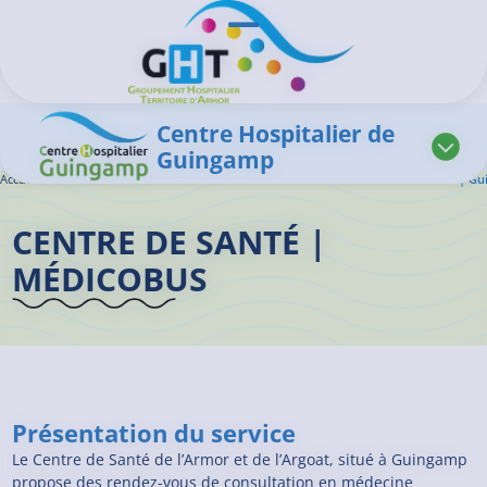
Aller au contenu principal
Panneau de gestion des cookies
Ouvrir/Fermer le menu
Centre Hospitalier de
Guingamp
Accueil GHT
>
L'offre de soins
>
Centres de santé
>
Centre de santé et Médicobus | G
CENTRE DE SANTÉ |
MÉDICOBUS
Présentation du service
Le Centre de Santé de l’Armor et de l’Argoat, situé à Guingamp
propose des rendez-vous de consultation en médecine