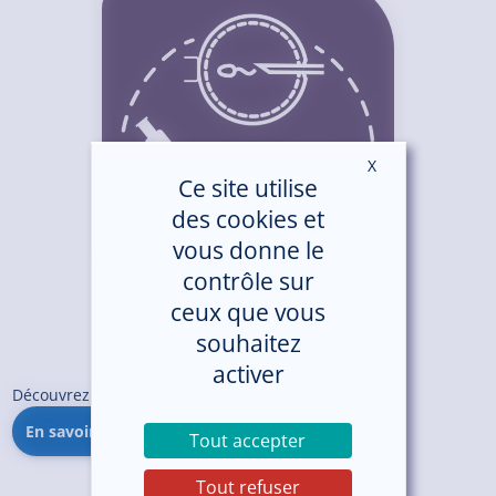
X
Masquer le ban
Ce site utilise
des cookies et
vous donne le
contrôle sur
ceux que vous
souhaitez
activer
Découvrez le Centre de Fertilité d’Armor
En savoir +
Tout accepter
Tout refuser