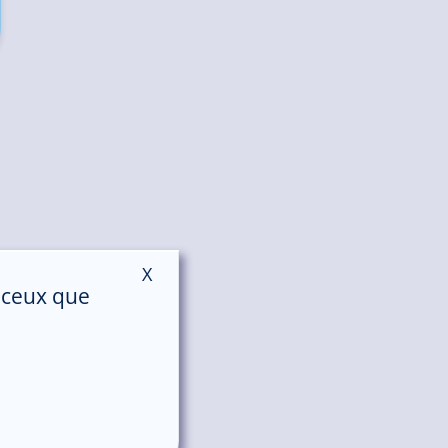
X
Masquer le bandeau des cookies
r ceux que