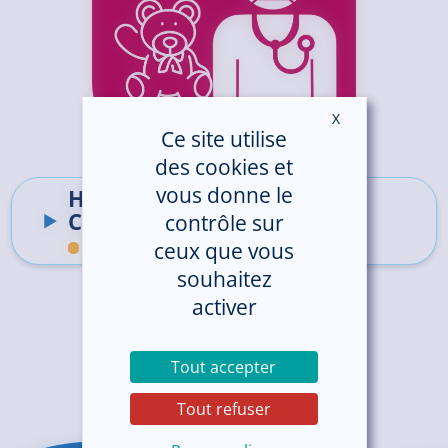
X
Masquer le ban
Ce site utilise
des cookies et
vous donne le
Hôpital de jour Médico-
Chirurgical Pédiatrique
contrôle sur
ceux que vous
Hôpital de Saint-Brieuc
souhaitez
activer
Tout accepter
Tout refuser