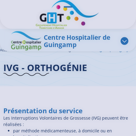
Aller au contenu principal
Panneau de gestion des cookies
Ouvrir/Fermer le menu
Centre Hospitalier de
Guingamp
Accueil GHT
>
L'offre de soins
>
IVG – Orthogénie
>
IVG – Orthogénie | Guingamp
IVG - ORTHOGÉNIE
Présentation du service
Les Interruptions Volontaires de Grossesse (IVG) peuvent être
réalisées :
par méthode médicamenteuse, à domicile ou en