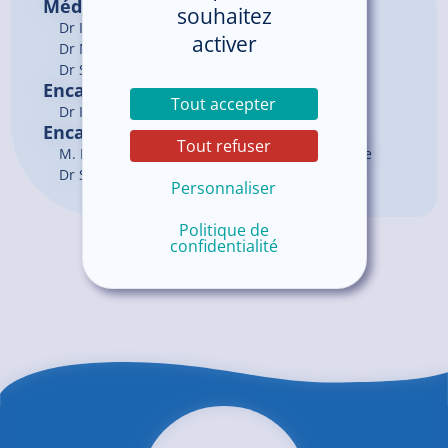
Médecins
souhaitez
Dr
IONESCO
Dorin
activer
Dr
MIHAI
Daniela
Dr
SAKER
Ali
Encadrement du service
Tout accepter
Dr IONESCO Dorin, Chef de service
Encadrement du pôle
Tout refuser
M. BOLLOC'H Nicolas, Cadre supérieur de pôle
Dr SAKER Mirvat , Chef de pôle
Personnaliser
Politique de
confidentialité