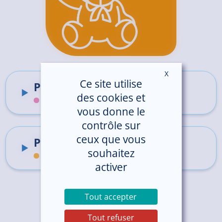
X
Masquer le ban
Ce site utilise
Pédiatrie
des cookies et
Centre Hospitalier de Lannion-Trestel
vous donne le
contrôle sur
ceux que vous
Pédiatrie
souhaitez
Hôpital de Saint-Brieuc
activer
Tout accepter
Tout refuser