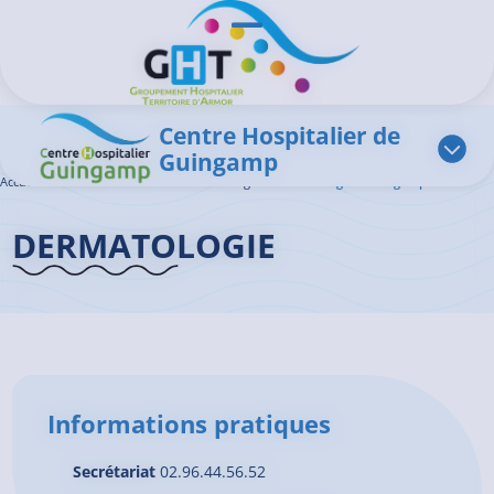
Aller au contenu principal
Panneau de gestion des cookies
Ouvrir/Fermer le menu
Centre Hospitalier de
Guingamp
Accueil GHT
>
L'offre de soins
>
Dermatologie
>
Dermatologie – Guingamp
DERMATOLOGIE
Informations pratiques
Secrétariat
02.96.44.56.52