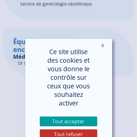
Service de gynécologie-obstétrique
Équipe médicale et
X
Masquer le ban
encadrement
Ce site utilise
Médecins
des cookies et
Dr
KERNEUZET
Inès
vous donne le
contrôle sur
ceux que vous
souhaitez
activer
Tout accepter
Tout refuser