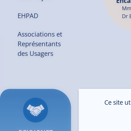
Enca
Mme
EHPAD
Dr 
Associations et
Représentants
des Usagers
Ce site u