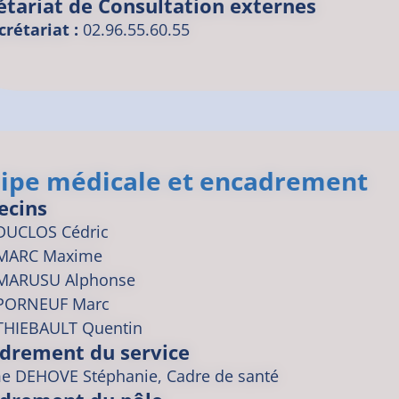
étariat de Consultation externes
crétariat :
02.96.55.60.55
ipe médicale et encadrement
ecins
DUCLOS
Cédric
MARC
Maxime
MARUSU
Alphonse
PORNEUF
Marc
THIEBAULT
Quentin
drement du service
 DEHOVE Stéphanie, Cadre de santé