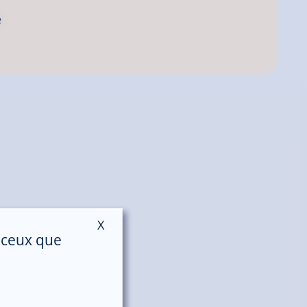
e
X
Masquer le bandeau des cookies
r ceux que