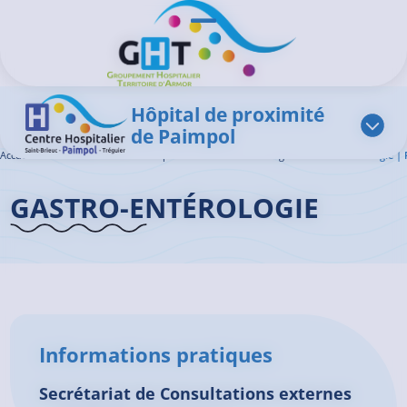
Aller au contenu principal
Panneau de gestion des cookies
Ouvrir/Fermer le menu
Hôpital de proximité
de Paimpol
Accueil GHT
>
L'offre de soins
>
Hépato – Gastro – Entérologie
>
Gastro-entérologie |
GASTRO-ENTÉROLOGIE
Informations pratiques
Secrétariat de Consultations externes