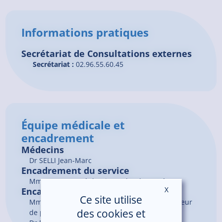
Informations pratiques
Secrétariat de Consultations externes
Secrétariat :
02.96.55.60.45
Équipe médicale et
encadrement
Médecins
Dr
SELLI
Jean-Marc
Encadrement du service
Mme DEHOVE Stéphanie, Cadre de santé
X
Masquer le ban
Encadrement du pôle
Ce site utilise
Mme PILORGET Jacqueline, Cadre coordonnateur
des cookies et
de pôle