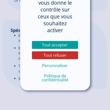
Dr BOUSSEMART Francis, Chef de pôle
vous donne le
contrôle sur
ceux que vous
souhaitez
activer
Spécificités
Etude des artères du cou et des membres
inférieurs
Tout accepter
Etude des veines pour la recherche d’une
thrombose veineuse et pour le bilan des
Tout refuser
insuffisances veineuses
Personnaliser
Traitement de l’insuffisance veineuse
superficielle par laser endo-veineux
Politique de
Sclérothérapie
confidentialité