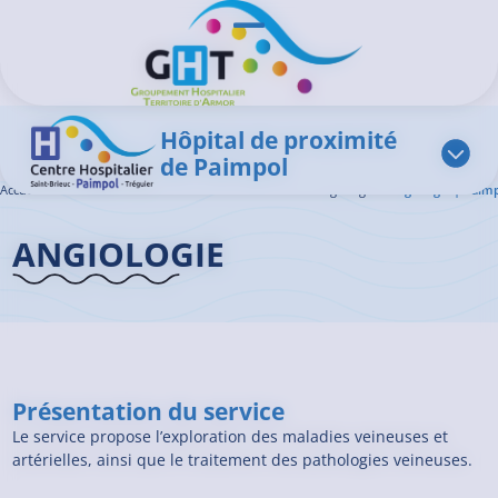
Aller au contenu principal
Panneau de gestion des cookies
Ouvrir/Fermer le menu
Hôpital de proximité
de Paimpol
Accueil GHT
>
L'offre de soins
>
Médecine Vasculaire – Angiologie
>
Angiologie | Paim
ANGIOLOGIE
Présentation du service
Le service propose l’exploration des maladies veineuses et
artérielles, ainsi que le traitement des pathologies veineuses.