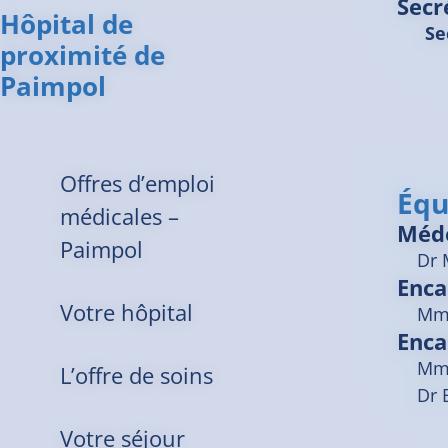
Secr
Hôpital de
Se
proximité de
Paimpol
Offres d’emploi
Équ
médicales –
Méd
Paimpol
Dr
Enca
Votre hôpital
Mme
Enca
Mme
L’offre de soins
Dr 
Votre séjour