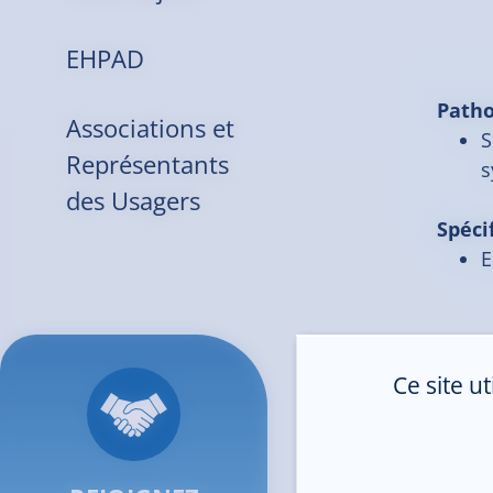
EHPAD
Patho
Associations et
S
Représentants
s
des Usagers
Spéci
E
Ce site u