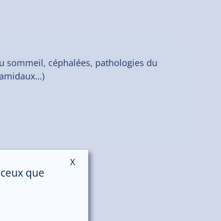
du sommeil, céphalées, pathologies du
yramidaux…)
X
Masquer le bandeau des cookies
r ceux que