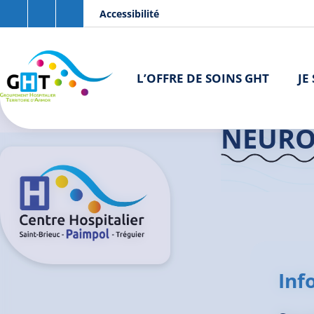
Aller au contenu principal
Panneau de gestion des cookies
Accessibilité
L’OFFRE DE SOINS GHT
JE
Accueil GHT
NEURO
Inf