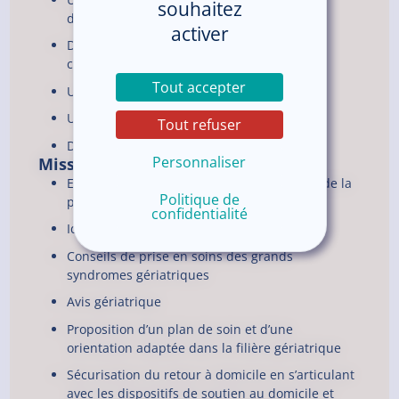
souhaitez
déshydratation)
activer
Des troubles cognitifs ou psycho-
comportementaux
Tout accepter
Une polypathologie
Une polymédication
Tout refuser
Des hospitalisations répétées
Personnaliser
Missions de l’EMOG
Evaluation globale et multidimensionnelle de la
Politique de
personne âgée
confidentialité
Identification des critères de vulnérabilité
Conseils de prise en soins des grands
syndromes gériatriques
Avis gériatrique
Proposition d’un plan de soin et d’une
orientation adaptée dans la filière gériatrique
Sécurisation du retour à domicile en s’articulant
avec les dispositifs de soutien au domicile et