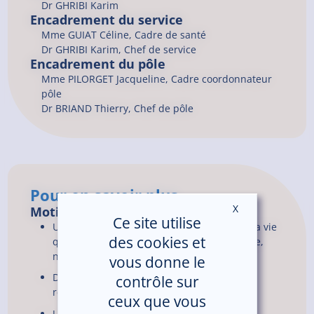
Dr
GHRIBI
Karim
Encadrement du service
Mme GUIAT Céline, Cadre de santé
Dr GHRIBI Karim, Chef de service
Encadrement du pôle
Mme PILORGET Jacqueline, Cadre coordonnateur
pôle
Dr BRIAND Thierry, Chef de pôle
Pour en savoir plus
X
Masquer le ban
Motifs de demande d’intervention
Ce site utilise
Une baisse d’autonomie dans les actes de la vie
des cookies et
quotidienne (gestion du traitement, hygiène,
nutrition, motricité, continence…).
vous donne le
Des troubles de l’équilibre avec chutes à
contrôle sur
répétition
ceux que vous
Un état général altéré (dénutrition,