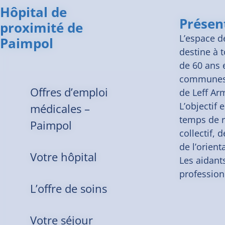
Hôpital de
Présen
proximité de
L’espace d
Paimpol
destine à 
de 60 ans 
communes 
Offres d’emploi
de Leff A
L’objectif 
médicales –
temps de r
Paimpol
collectif, 
de l’orien
Votre hôpital
Les aidant
profession
L’offre de soins
Votre séjour