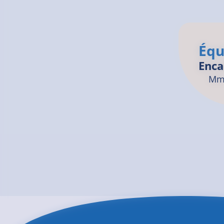
Équ
Enca
Mme