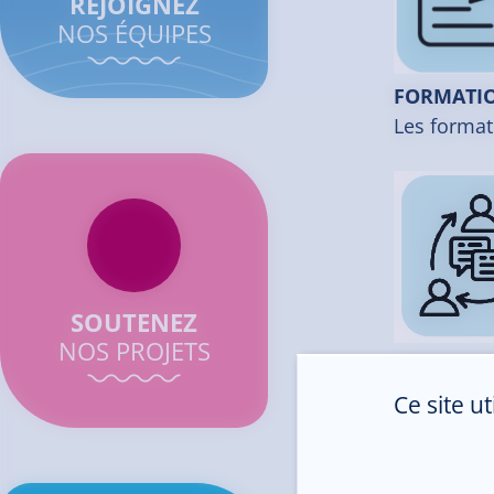
REJOIGNEZ
NOS ÉQUIPES
FORMATI
Les format
SOUTENEZ
NOS PROJETS
INFORMAT
Nous trava
Ce site u
et une plus