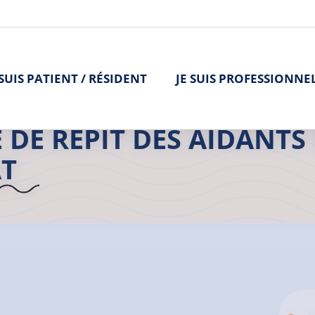
 SUIS PATIENT / RÉSIDENT
JE SUIS PROFESSIONNE
>
L'offre de soins
>
Espace de répit des aidants de l’Armor Argoat
>
 DE RÉPIT DES AIDANTS
T