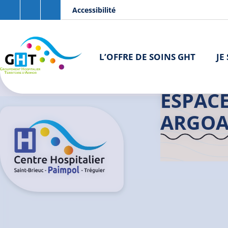
Aller au contenu principal
Panneau de gestion des cookies
Accessibilité
L’OFFRE DE SOINS GHT
JE
Accueil GHT
ESPACE
ARGOA