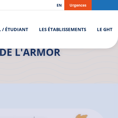
EN
Urgences
L / ÉTUDIANT
LES ÉTABLISSEMENTS
LE GHT
Espace de répit des aidants de l’Armor Argoat | Paimpol
 DE L'ARMOR