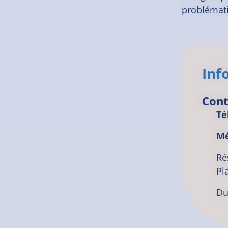
problémati
Inf
Cont
Té
Mé
Ré
Pl
Du