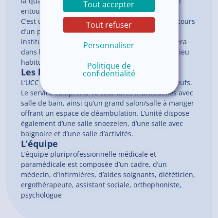
la qualité de vie de la personne et parfois de son
Tout accepter
entourage.
C’est une unité de soins qui s’inscrit dans le parcours
Tout refuser
d’un patient venant de son domicile ou d’une
institution et qui, à l’issu de son séjour, retournera
Personnaliser
dans le milieu de vie le plus adapté pour lui (milieu
habituel ou nouveau type d’hébergement).
Politique de
Les locaux
confidentialité
L’UCC est une unité protégée dans des locaux neufs.
Le service comprend 10 chambres individuelles avec
salle de bain, ainsi qu’un grand salon/salle à manger
offrant un espace de déambulation. L’unité dispose
également d’une salle snoezelen, d’une salle avec
baignoire et d’une salle d’activités.
L’équipe
L’équipe pluriprofessionnelle médicale et
paramédicale est composée d’un cadre, d’un
médecin, d’infirmières, d’aides soignants, diététicien,
ergothérapeute, assistant sociale, orthophoniste,
psychologue