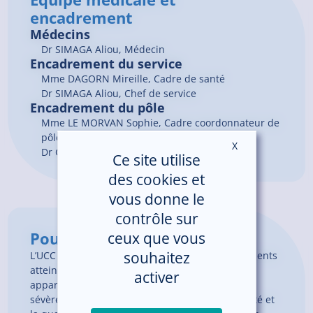
encadrement
Médecins
Dr
SIMAGA
Aliou
, Médecin
Encadrement du service
Mme DAGORN Mireille, Cadre de santé
Dr SIMAGA Aliou, Chef de service
Encadrement du pôle
Mme LE MORVAN Sophie, Cadre coordonnateur de
pôle
X
Masquer le ban
Dr GHRIBI Karim, Chef de pôle
Ce site utilise
des cookies et
vous donne le
contrôle sur
Pour en savoir plus
ceux que vous
souhaitez
L’UCC est une unité de soins accueillant des patients
atteints de maladie d’Alzheimer et maladies
activer
apparentées, présentant des troubles aigus et
sévères du comportement qui altèrent la sécurité et