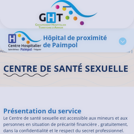
Aller au contenu principal
Panneau de gestion des cookies
Ouvrir/Fermer le menu
Hôpital de proximité
de Paimpol
Accueil GHT
>
L'offre de soins
>
Centre de Santé Sexuelle
>
Centre de Santé Sexuelle |
CENTRE DE SANTÉ SEXUELLE
Présentation du service
Le Centre de santé sexuelle est accessible aux mineurs et aux
personnes en situation de précarité financière , gratuitement,
dans la confidentialité et le respect du secret professionnel.