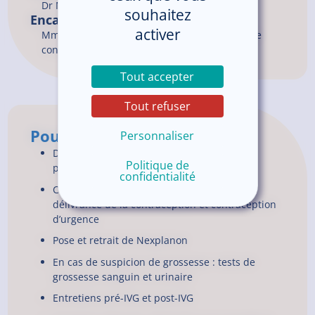
Dr
MEIGNANT
Frédérique
souhaitez
Encadrement du service
activer
Mme Valérie BIGNON, Sage-femme conseillère
conjugale et familiale
Tout accepter
Tout refuser
Pour en savoir plus
Personnaliser
Dépistages IST / informations / remise de
Politique de
préservatifs
confidentialité
Consultations de contraception / infos /
délivrance de la contraception et contraception
d’urgence
Pose et retrait de Nexplanon
En cas de suspicion de grossesse : tests de
grossesse sanguin et urinaire
Entretiens pré-IVG et post-IVG