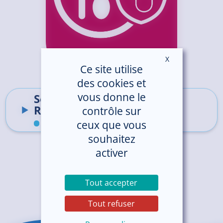
X
Masquer le ban
Ce site utilise
des cookies et
vous donne le
Soins Médicaux et
Réadaptation Nutrition
contrôle sur
ceux que vous
Hôpital de proximité de Paimpol
souhaitez
activer
Tout accepter
Tout refuser