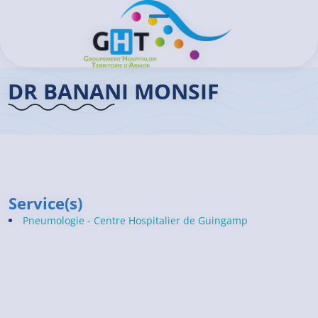
Aller au contenu principal
Panneau de gestion des cookies
Ouvrir/Fermer le menu
Accueil GHT
>
Praticiens
>
Dr BANANI Monsif
DR BANANI MONSIF
Service(s)
Pneumologie - Centre Hospitalier de Guingamp