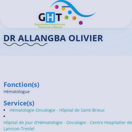
Aller au contenu principal
Panneau de gestion des cookies
Ouvrir/Fermer le menu
Accueil GHT
>
Praticiens
>
Dr ALLANGBA Olivier
DR ALLANGBA OLIVIER
Fonction(s)
Hématologue
Service(s)
Hématologie-Oncologie - Hôpital de Saint-Brieuc
Hôpital de jour d'Hématologie - Oncologie - Centre Hospitalier de
Lannion-Trestel