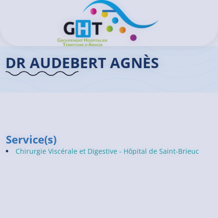
Aller au contenu principal
Panneau de gestion des cookies
Ouvrir/Fermer le menu
Accueil GHT
>
Praticiens
>
Dr AUDEBERT Agnès
DR AUDEBERT AGNÈS
Service(s)
Chirurgie Viscérale et Digestive - Hôpital de Saint-Brieuc