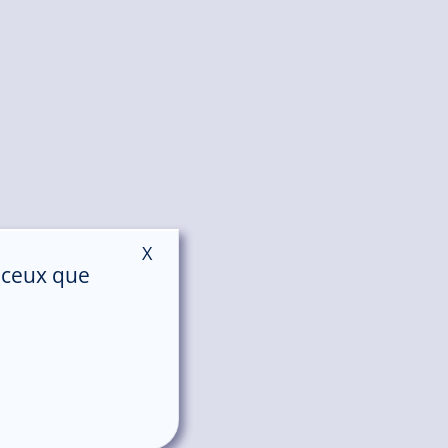
X
Masquer le bandeau des cookies
r ceux que