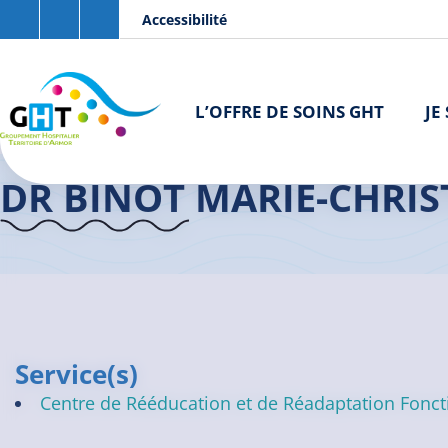
Aller au contenu principal
Panneau de gestion des cookies
Accessibilité
L’OFFRE DE SOINS GHT
JE
Accueil GHT
>
Praticiens
>
Dr BINOT Marie-Christine
DR BINOT MARIE-CHRIS
Service(s)
Centre de Rééducation et de Réadaptation Foncti