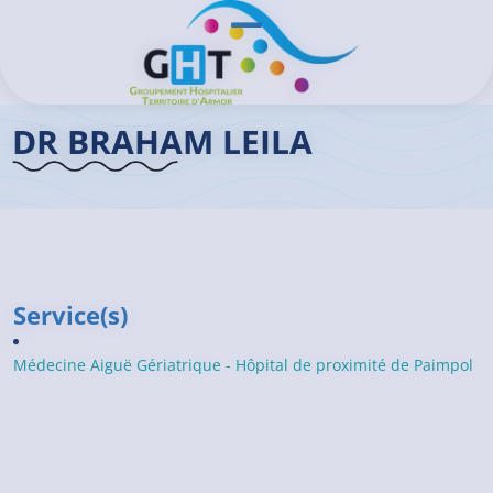
Aller au contenu principal
Panneau de gestion des cookies
Ouvrir/Fermer le menu
Accueil GHT
>
Praticiens
>
Dr BRAHAM Leila
DR BRAHAM LEILA
Service(s)
Médecine Aiguë Gériatrique - Hôpital de proximité de Paimpol