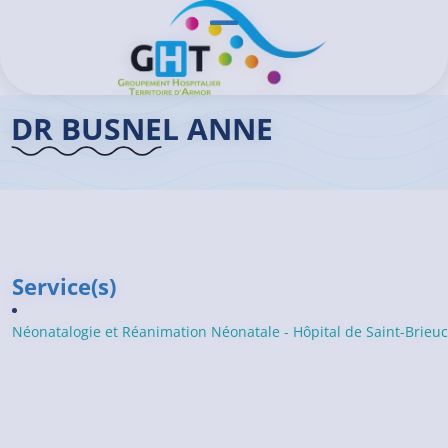
Aller au contenu principal
Panneau de gestion des cookies
Ouvrir/Fermer le menu
Accueil GHT
>
Praticiens
>
Dr BUSNEL Anne
DR BUSNEL ANNE
Service(s)
Néonatalogie et Réanimation Néonatale - Hôpital de Saint-Brieuc