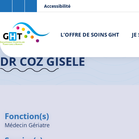
Aller au contenu principal
Panneau de gestion des cookies
Accessibilité
L’OFFRE DE SOINS GHT
JE
Accueil GHT
>
Praticiens
>
Dr COZ Gisèle
DR COZ GISÈLE
Fonction(s)
Médecin Gériatre