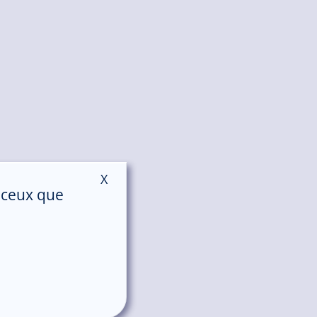
X
Masquer le bandeau des cookies
r ceux que