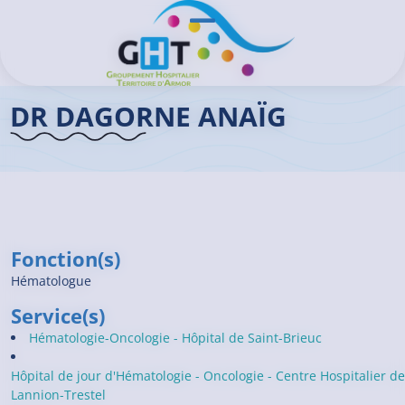
Aller au contenu principal
Panneau de gestion des cookies
Ouvrir/Fermer le menu
Accueil GHT
>
Praticiens
>
Dr DAGORNE Anaïg
DR DAGORNE ANAÏG
Fonction(s)
Hématologue
Service(s)
Hématologie-Oncologie - Hôpital de Saint-Brieuc
Hôpital de jour d'Hématologie - Oncologie - Centre Hospitalier de
Lannion-Trestel