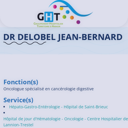
Aller au contenu principal
Panneau de gestion des cookies
Ouvrir/Fermer le menu
Accueil GHT
>
Praticiens
>
Dr DELOBEL Jean-Bernard
DR DELOBEL JEAN-BERNARD
Fonction(s)
Oncologue spécialisé en cancérologie digestive
Service(s)
Hépato-Gastro-Entérologie - Hôpital de Saint-Brieuc
Hôpital de jour d'Hématologie - Oncologie - Centre Hospitalier de
Lannion-Trestel