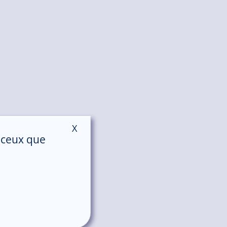
X
Masquer le bandeau des cookies
r ceux que