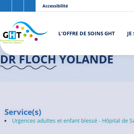
Aller au contenu principal
Panneau de gestion des cookies
Accessibilité
L’OFFRE DE SOINS GHT
JE
Accueil GHT
>
Praticiens
>
Dr FLOCH Yolande
DR FLOCH YOLANDE
Service(s)
Urgences adultes et enfant blessé - Hôpital de S