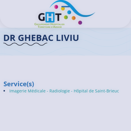
Aller au contenu principal
Panneau de gestion des cookies
Ouvrir/Fermer le menu
Accueil GHT
>
Praticiens
>
Dr GHEBAC Liviu
DR GHEBAC LIVIU
Service(s)
Imagerie Médicale - Radiologie - Hôpital de Saint-Brieuc