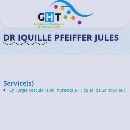
Aller au contenu principal
Panneau de gestion des cookies
Ouvrir/Fermer le menu
Accueil GHT
>
Praticiens
>
Dr IQUILLE PFEIFFER Jules
DR IQUILLE PFEIFFER JULES
Service(s)
Chirurgie Vasculaire et Thoracique - Hôpital de Saint-Brieuc