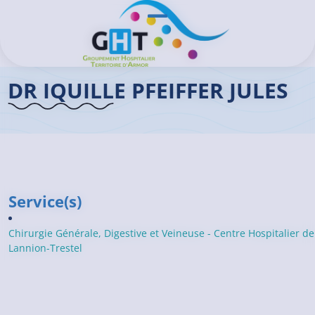
Aller au contenu principal
Panneau de gestion des cookies
Ouvrir/Fermer le menu
Accueil GHT
>
Praticiens
>
Dr Jules IQUILLE PFEIFFER (Pour offre CH Lannion)
DR IQUILLE PFEIFFER JULES
Service(s)
Chirurgie Générale, Digestive et Veineuse - Centre Hospitalier de
Lannion-Trestel