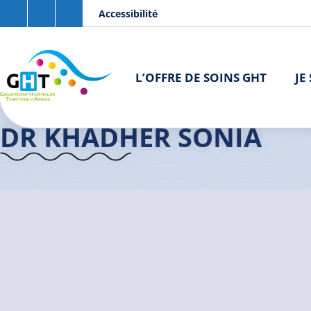
Aller au contenu principal
Panneau de gestion des cookies
Accessibilité
L’OFFRE DE SOINS GHT
JE
Accueil GHT
>
Praticiens
>
Dr KHADHER Sonia
DR KHADHER SONIA