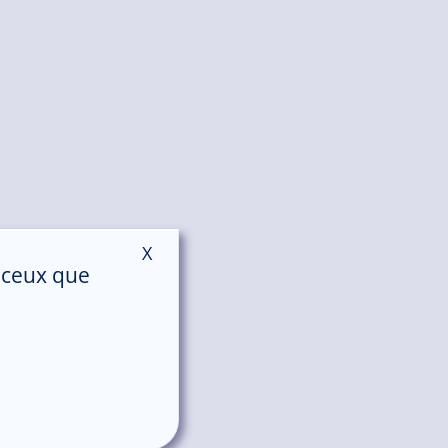
X
Masquer le bandeau des cookies
r ceux que