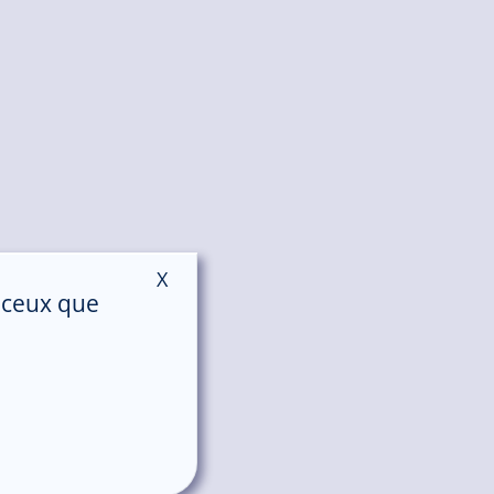
X
Masquer le bandeau des cookies
r ceux que