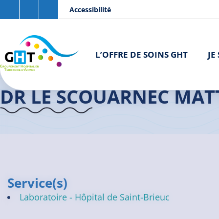
Aller au contenu principal
Panneau de gestion des cookies
Accessibilité
L’OFFRE DE SOINS GHT
JE
Accueil GHT
>
Praticiens
>
Dr LE SCOUARNEC Matthieu
DR LE SCOUARNEC MAT
Service(s)
Laboratoire - Hôpital de Saint-Brieuc