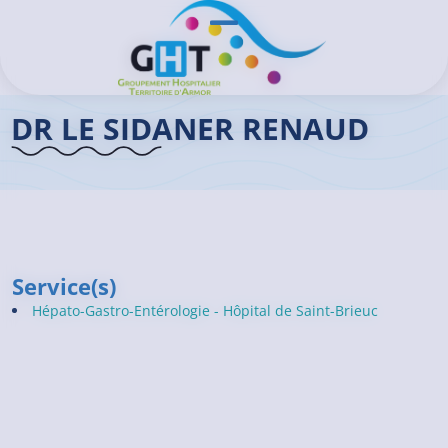
Aller au contenu principal
Panneau de gestion des cookies
Ouvrir/Fermer le menu
Accueil GHT
>
Praticiens
>
Dr LE SIDANER Renaud
DR LE SIDANER RENAUD
Service(s)
Hépato-Gastro-Entérologie - Hôpital de Saint-Brieuc