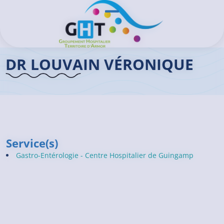
Aller au contenu principal
Panneau de gestion des cookies
Ouvrir/Fermer le menu
Accueil GHT
>
Praticiens
>
Dr LOUVAIN Véronique
DR LOUVAIN VÉRONIQUE
Service(s)
Gastro-Entérologie - Centre Hospitalier de Guingamp