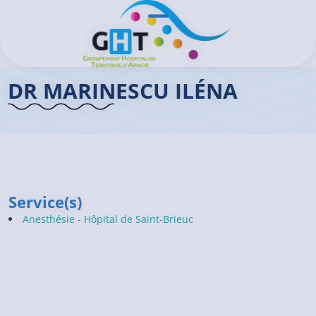
Aller au contenu principal
Panneau de gestion des cookies
Ouvrir/Fermer le menu
Accueil GHT
>
Praticiens
>
Dr MARINESCU Iléna
DR MARINESCU ILÉNA
Service(s)
Anesthésie - Hôpital de Saint-Brieuc