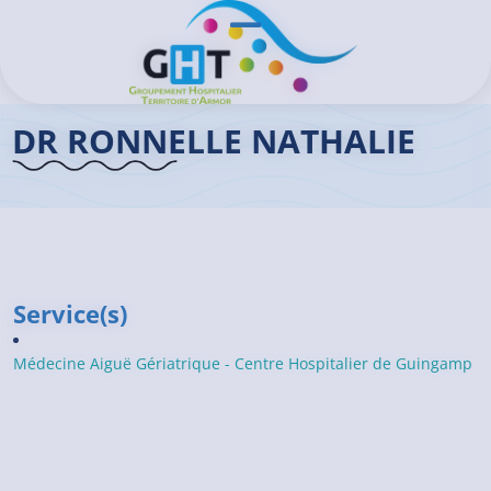
Aller au contenu principal
Panneau de gestion des cookies
Ouvrir/Fermer le menu
Accueil GHT
>
Praticiens
>
Dr Nathalie RONNELLE
DR RONNELLE NATHALIE
Service(s)
Médecine Aiguë Gériatrique - Centre Hospitalier de Guingamp