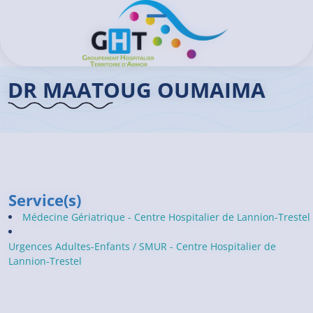
Aller au contenu principal
Panneau de gestion des cookies
Ouvrir/Fermer le menu
Accueil GHT
>
Praticiens
>
Dr Oumaima MAATOUG
DR MAATOUG OUMAIMA
Service(s)
Médecine Gériatrique - Centre Hospitalier de Lannion-Trestel
Urgences Adultes-Enfants / SMUR - Centre Hospitalier de
Lannion-Trestel