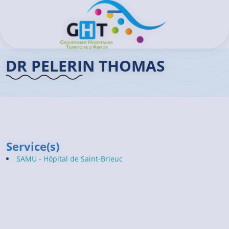
Aller au contenu principal
Panneau de gestion des cookies
Ouvrir/Fermer le menu
Accueil GHT
>
Praticiens
>
Dr PELERIN Thomas
DR PELERIN THOMAS
Service(s)
SAMU - Hôpital de Saint-Brieuc